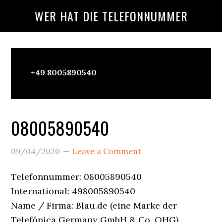
Skip
Skip
Skip
WER HAT DIE TELEFONNUMMER
to
to
to
main
primary
footer
content
sidebar
Wer
+49 8005890540
Ruft
An?
08005890540
09/04/2020
Leave a Comment
Telefonnummer: 08005890540
International: 498005890540
Name / Firma: Blau.de (eine Marke der
Telefónica Germany GmbH & Co. OHG)