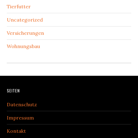
Tierfutter
Uncategorized
Versicherungen
Wohnungsbau
Footer
SEITEN
Datenschutz
Impressum
Kontakt