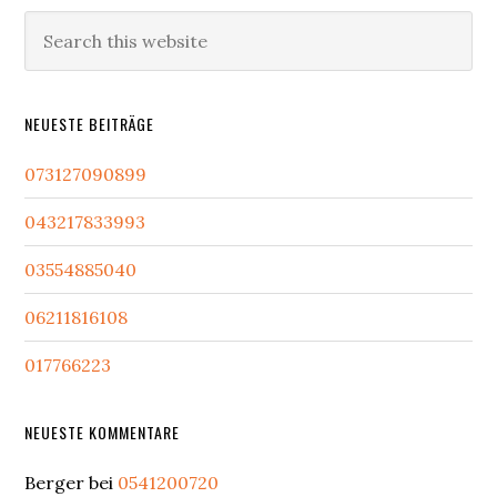
Sidebar
Search
this
website
NEUESTE BEITRÄGE
073127090899
043217833993
03554885040
06211816108
017766223
NEUESTE KOMMENTARE
Berger
bei
0541200720