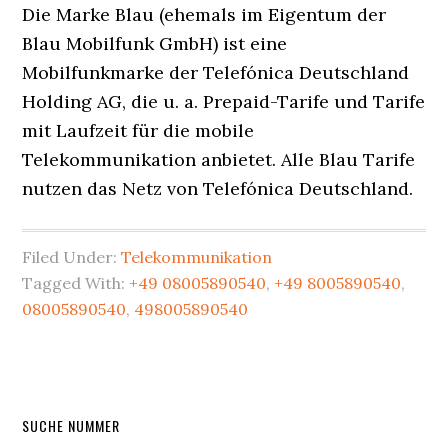
Die Marke Blau (ehemals im Eigentum der
Blau Mobilfunk GmbH) ist eine
Mobilfunkmarke der Telefónica Deutschland
Holding AG, die u. a. Prepaid-Tarife und Tarife
mit Laufzeit für die mobile
Telekommunikation anbietet. Alle Blau Tarife
nutzen das Netz von Telefónica Deutschland.
Filed Under:
Telekommunikation
Tagged With:
+49 08005890540
,
+49 8005890540
,
08005890540
,
498005890540
Primary
SUCHE NUMMER