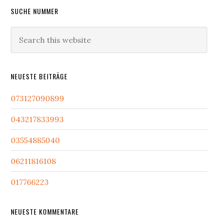
Primary
SUCHE NUMMER
Sidebar
Search
this
website
NEUESTE BEITRÄGE
073127090899
043217833993
03554885040
06211816108
017766223
NEUESTE KOMMENTARE