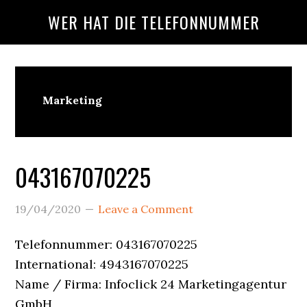
Skip
Skip
Skip
WER HAT DIE TELEFONNUMMER
to
to
to
main
primary
footer
content
sidebar
Wer
Marketing
Ruft
An?
043167070225
19/04/2020
Leave a Comment
Telefonnummer: 043167070225
International: 4943167070225
Name / Firma: Infoclick 24 Marketingagentur
GmbH