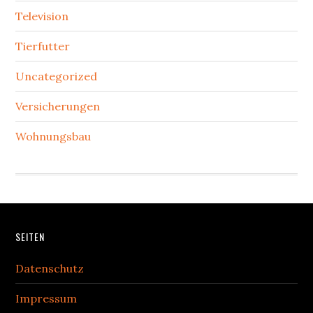
Television
Tierfutter
Uncategorized
Versicherungen
Wohnungsbau
Footer
SEITEN
Datenschutz
Impressum