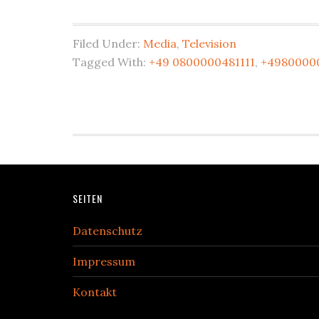
Filed Under:
Media
,
Television
Tagged With:
+49 0800000481111
,
+49800000
Footer
SEITEN
Datenschutz
Impressum
Kontakt