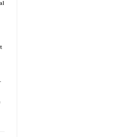
al
t
.
e