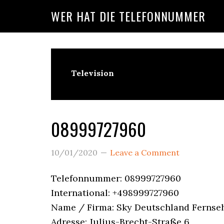
Skip
Skip
Skip
WER HAT DIE TELEFONNUMMER
to
to
to
main
primary
footer
content
sidebar
Television
Wer
Ruft
08999727960
An?
10/01/2020
Leave a Comment
Telefonnummer: 08999727960
International: +498999727960
Name / Firma: Sky Deutschland Ferns
Adresse: Julius-Brecht-Straße 6