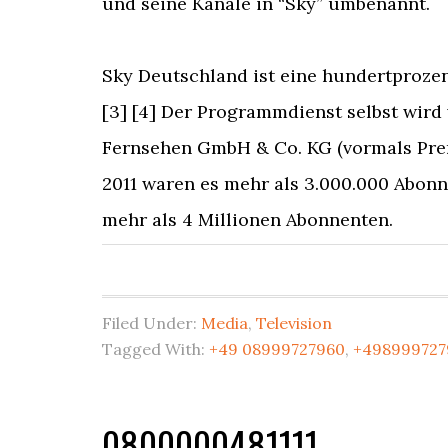
und seine Kanäle in “Sky” umbenannt.
Sky Deutschland ist eine hundertproze
[3] [4] Der Programmdienst selbst wird
Fernsehen GmbH & Co. KG (vormals Pre
2011 waren es mehr als 3.000.000 Abonn
mehr als 4 Millionen Abonnenten.
Filed Under:
Media
,
Television
Tagged With:
+49 08999727960
,
+498999727
0800000481111