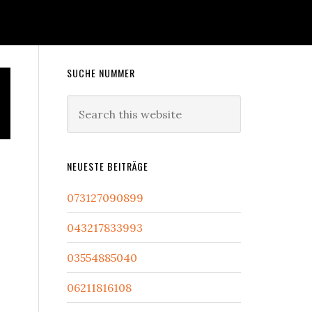
Primary
SUCHE NUMMER
Sidebar
Search
this
website
NEUESTE BEITRÄGE
073127090899
043217833993
03554885040
06211816108