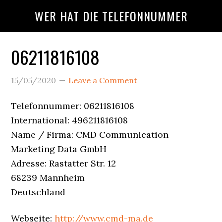
Skip
Skip
Skip
WER HAT DIE TELEFONNUMMER
to
to
to
main
primary
footer
content
sidebar
06211816108
Wer
15/05/2020
Leave a Comment
Ruft
Telefonnummer: 06211816108
An?
International: 496211816108
Name / Firma: CMD Communication
Marketing Data GmbH
Adresse: Rastatter Str. 12
68239 Mannheim
Deutschland
Webseite:
http://www.cmd-ma.de