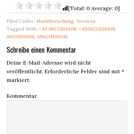
[Total: 0 Average: 0]
Filed Under:
Marktforschung
,
Services
Tagged With:
+49 06211816108
,
+4906211816108
,
06211816108
,
496211816108
Reader
Schreibe einen Kommentar
Interactions
Deine E-Mail-Adresse wird nicht
veröffentlicht.
Erforderliche Felder sind mit
*
markiert.
Kommentar