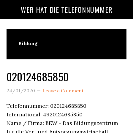
Skip
Skip
Skip
WER HAT DIE TELEFONNUMMER
to
to
to
main
primary
footer
content
sidebar
Wer
Bildung
Ruft
An?
020124685850
24/01/2020
Leave a Comment
Telefonnummer: 020124685850
International: 4920124685850
Name / Firma: BEW - Das Bildungszentrum
für die Ver- und Entsorgungswirtschaft