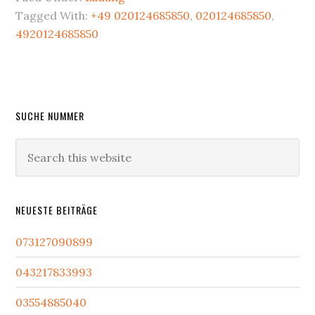
Tagged With:
+49 020124685850
,
020124685850
,
4920124685850
Primary
SUCHE NUMMER
Sidebar
Search
this
website
NEUESTE BEITRÄGE
073127090899
043217833993
03554885040