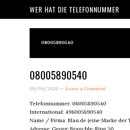
Skip
Skip
Skip
WER HAT DIE TELEFONNUMMER
to
to
to
main
primary
footer
content
sidebar
08005890540
Wer
Ruft
08005890540
An?
09/04/2020
Leave a Comment
Telefonnummer: 08005890540
International: 498005890540
Name / Firma: Blau.de (eine Marke de
Adresse: Georg-Brauchle-Ring 50