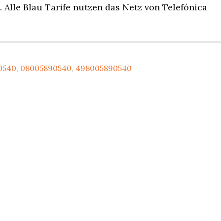
 Alle Blau Tarife nutzen das Netz von Telefónica
0540
,
08005890540
,
498005890540