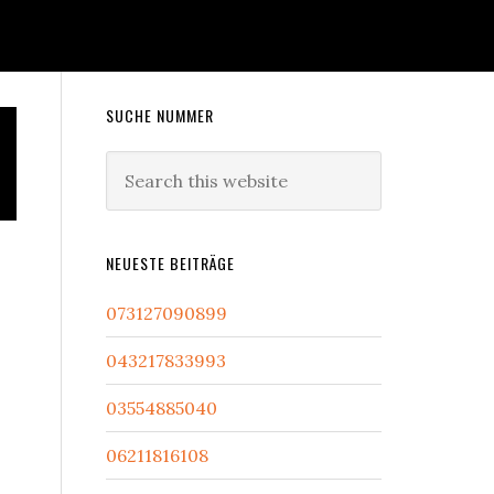
Primary
SUCHE NUMMER
Sidebar
Search
this
website
NEUESTE BEITRÄGE
073127090899
043217833993
03554885040
06211816108