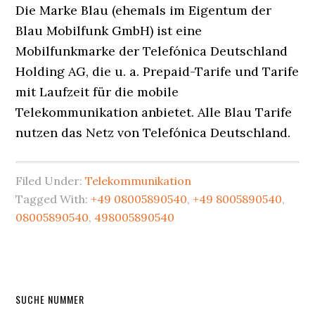
Die Marke Blau (ehemals im Eigentum der
Blau Mobilfunk GmbH) ist eine
Mobilfunkmarke der Telefónica Deutschland
Holding AG, die u. a. Prepaid-Tarife und Tarife
mit Laufzeit für die mobile
Telekommunikation anbietet. Alle Blau Tarife
nutzen das Netz von Telefónica Deutschland.
Filed Under:
Telekommunikation
Tagged With:
+49 08005890540
,
+49 8005890540
,
08005890540
,
498005890540
Primary
SUCHE NUMMER