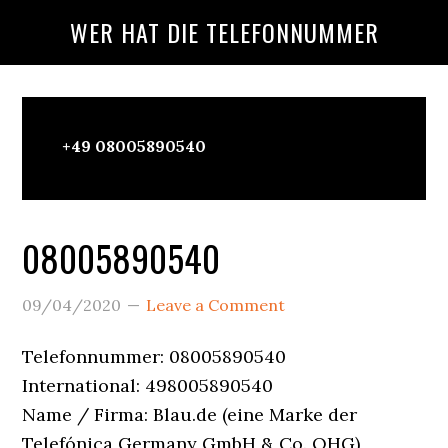
Skip
Skip
Skip
WER HAT DIE TELEFONNUMMER
to
to
to
main
primary
footer
content
sidebar
Wer
+49 08005890540
Ruft
An?
08005890540
09/04/2020
Leave a Comment
Telefonnummer: 08005890540
International: 498005890540
Name / Firma: Blau.de (eine Marke der
Telefónica Germany GmbH & Co. OHG)