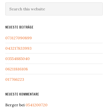
Sidebar
Search
this
website
NEUESTE BEITRÄGE
073127090899
043217833993
03554885040
06211816108
017766223
NEUESTE KOMMENTARE
Berger
bei
0541200720