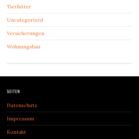
Tierfutter
Uncategorized
Versicherungen
Wohnungsbau
Footer
SEITEN
Datenschutz
Impressum
Kontakt