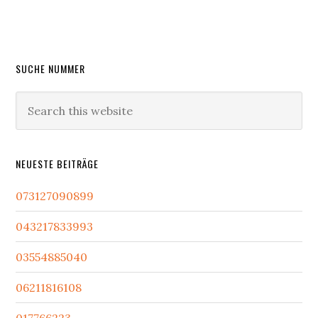
Primary
SUCHE NUMMER
Sidebar
Search
this
website
NEUESTE BEITRÄGE
073127090899
043217833993
03554885040
06211816108