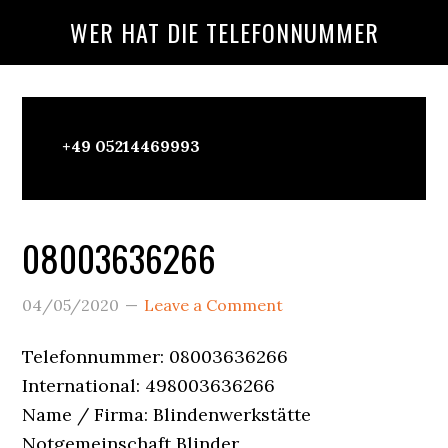
Skip
Skip
Skip
WER HAT DIE TELEFONNUMMER
to
to
to
main
primary
footer
content
sidebar
Wer
+49 05214469993
Ruft
An?
08003636266
04/05/2020
Leave a Comment
Telefonnummer: 08003636266
International: 498003636266
Name / Firma: Blindenwerkstätte
Notgemeinschaft Blinder