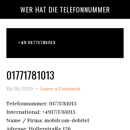
Skip
Skip
Skip
WER HAT DIE TELEFONNUMMER
to
to
to
main
primary
footer
content
sidebar
Wer
+49 01771781013
Ruft
An?
01771781013
18/01/2020
Leave a Comment
Telefonnummer: 01771781013
International: +491771781013
Name / Firma: mobilcom-debitel
Adresse: Hollerstraße 126