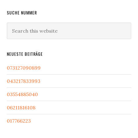
Primary
SUCHE NUMMER
Sidebar
Search
this
website
NEUESTE BEITRÄGE
073127090899
043217833993
03554885040
06211816108
017766223