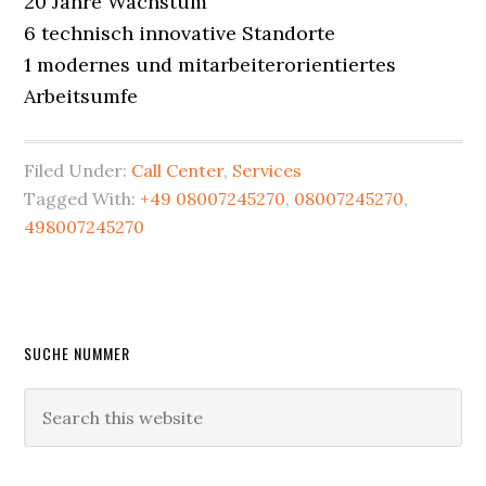
20 Jahre Wachstum
6 technisch innovative Standorte
1 modernes und mitarbeiterorientiertes
Arbeitsumfe
Filed Under:
Call Center
,
Services
Tagged With:
+49 08007245270
,
08007245270
,
498007245270
Primary
SUCHE NUMMER
Sidebar
Search
this
website