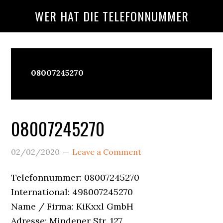
Skip
Skip
Skip
WER HAT DIE TELEFONNUMMER
to
to
to
main
primary
footer
content
sidebar
Wer
08007245270
Ruft
An?
08007245270
02/02/2020
Leave a Comment
Telefonnummer: 08007245270
International: 498007245270
Name / Firma: KiKxxl GmbH
Adresse: Mindener Str. 127