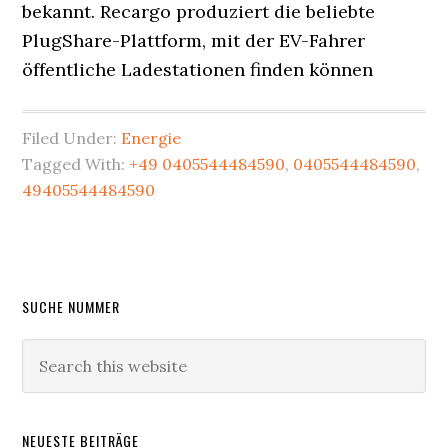
bekannt. Recargo produziert die beliebte
PlugShare-Plattform, mit der EV-Fahrer
öffentliche Ladestationen finden können
Filed Under:
Energie
Tagged With:
+49 0405544484590
,
0405544484590
,
49405544484590
Primary
SUCHE NUMMER
Sidebar
Search
this
website
NEUESTE BEITRÄGE