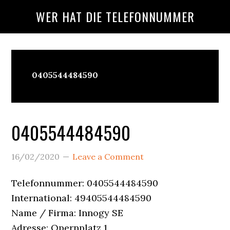
Skip
Skip
Skip
WER HAT DIE TELEFONNUMMER
to
to
to
main
primary
footer
content
sidebar
Wer
0405544484590
Ruft
An?
0405544484590
16/02/2020
Leave a Comment
Telefonnummer: 0405544484590
International: 49405544484590
Name / Firma: Innogy SE
Adresse: Opernplatz 1