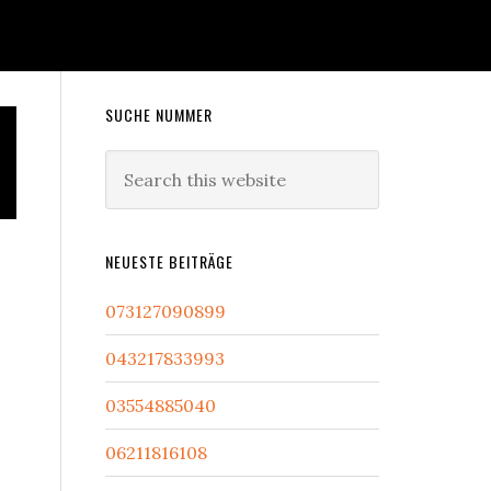
Primary
SUCHE NUMMER
Sidebar
Search
this
website
NEUESTE BEITRÄGE
073127090899
043217833993
03554885040
06211816108