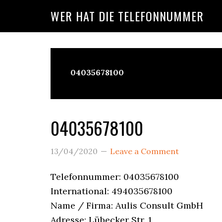
Skip
Skip
Skip
WER HAT DIE TELEFONNUMMER
to
to
to
main
primary
footer
content
sidebar
04035678100
Wer
Ruft
04035678100
An?
13/04/2020
Leave a Comment
Telefonnummer: 04035678100
International: 494035678100
Name / Firma: Aulis Consult GmbH
Adresse: Lübecker Str. 1