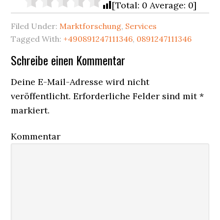
[Total: 0 Average: 0]
Filed Under:
Marktforschung
,
Services
Tagged With:
+490891247111346
,
0891247111346
Reader
Schreibe einen Kommentar
Interactions
Deine E-Mail-Adresse wird nicht
veröffentlicht.
Erforderliche Felder sind mit
*
markiert.
Kommentar