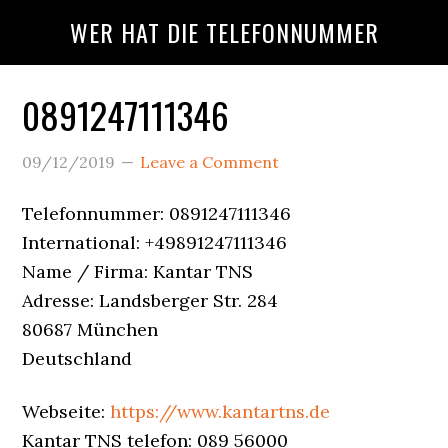
Skip
Skip
Skip
WER HAT DIE TELEFONNUMMER
to
to
to
main
primary
footer
content
sidebar
0891247111346
Wer
09/12/2019
Leave a Comment
Ruft
Telefonnummer: 0891247111346
An?
International: +49891247111346
Name / Firma: Kantar TNS
Adresse: Landsberger Str. 284
80687 München
Deutschland
Webseite:
https://www.kantartns.de
Kantar TNS telefon: 089 56000