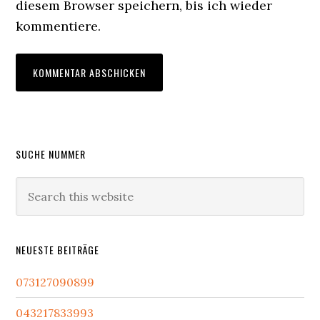
diesem Browser speichern, bis ich wieder
kommentiere.
Primary
SUCHE NUMMER
Sidebar
Search
this
website
NEUESTE BEITRÄGE
073127090899
043217833993