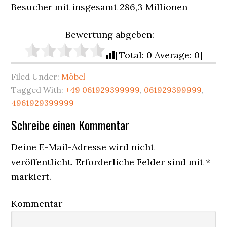
Besucher mit insgesamt 286,3 Millionen
Bewertung abgeben:
[Total: 0 Average: 0]
Filed Under:
Möbel
Tagged With:
+49 061929399999
,
061929399999
,
4961929399999
Reader
Schreibe einen Kommentar
Interactions
Deine E-Mail-Adresse wird nicht
veröffentlicht.
Erforderliche Felder sind mit
*
markiert.
Kommentar