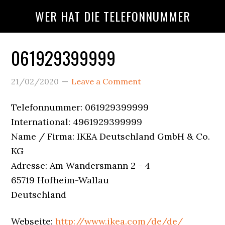
Skip
Skip
Skip
WER HAT DIE TELEFONNUMMER
to
to
to
main
primary
footer
content
sidebar
061929399999
Wer
21/02/2020
Leave a Comment
Ruft
Telefonnummer: 061929399999
An?
International: 4961929399999
Name / Firma: IKEA Deutschland GmbH & Co.
KG
Adresse: Am Wandersmann 2 - 4
65719 Hofheim-Wallau
Deutschland
Webseite:
http://www.ikea.com/de/de/