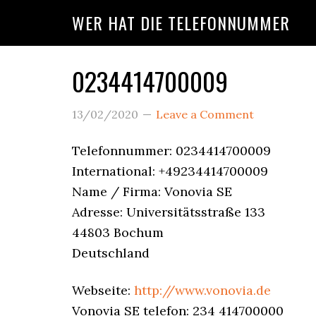
Skip
Skip
Skip
WER HAT DIE TELEFONNUMMER
to
to
to
main
primary
footer
content
sidebar
0234414700009
Wer
13/02/2020
Leave a Comment
Ruft
Telefonnummer: 0234414700009
International: +49234414700009
An?
Name / Firma: Vonovia SE
Adresse: Universitätsstraße 133
44803 Bochum
Deutschland
Webseite:
http://www.vonovia.de
Vonovia SE telefon: 234 414700000