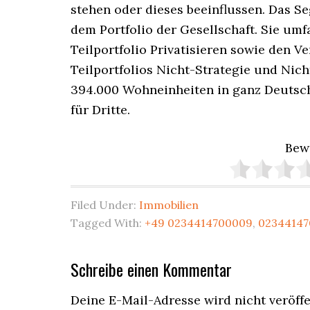
stehen oder dieses beeinflussen. Das S
dem Portfolio der Gesellschaft. Sie u
Teilportfolio Privatisieren sowie den 
Teilportfolios Nicht-Strategie und Nic
394.000 Wohneinheiten in ganz Deutsch
für Dritte.
Bew
Filed Under:
Immobilien
Tagged With:
+49 0234414700009
,
0234414
Reader
Schreibe einen Kommentar
Interactions
Deine E-Mail-Adresse wird nicht veröffe