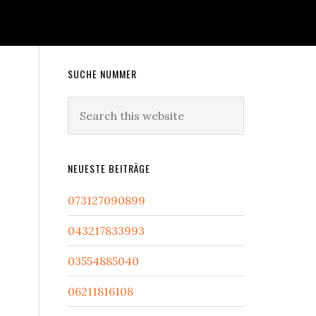
Primary
SUCHE NUMMER
Sidebar
Search
this
website
NEUESTE BEITRÄGE
073127090899
043217833993
03554885040
06211816108